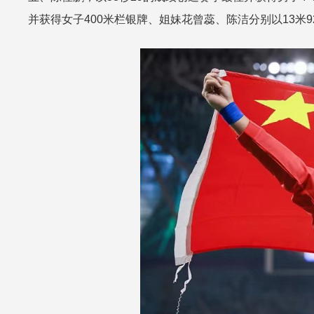
并获得女子400米栏银牌、姐妹花曾蕊、陈洁分别以13米9