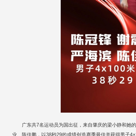
广东共7名运动员为国出征，来自肇庆的梁小静和她的队
业、陈佳鹏，以38秒29的成绩创造赛季最佳并获得男子4×