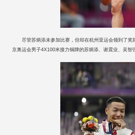
尽管苏炳添未参加比赛，但却在杭州亚运会领到了奖
京奥运会男子4X100米接力铜牌的苏炳添、谢震业、吴智