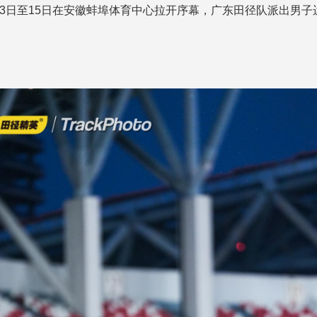
月13日至15日在安徽蚌埠体育中心拉开序幕，广东田径队派出男子